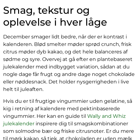
Smag, tekstur og
oplevelse i hver låge
December smager lidt bedre, når der er kontrast i
kalenderen. Blød smelter møder sprød crunch, frisk
citrus møder dyb kakao, og det hele balanceres af
sødme og syre. Overvej at gå efter en plantebaseret
julekalender med indbygget variation, sådan at du
nogle dage får frugt og andre dage noget chokolade
eller nøddesnack. Det holder nysgerrigheden i live
helt til juleaften.
Hvis du er til frugtige vingummier uden gelatine, så
kig i retning af kalendere med pektinbaserede
vingummier. Her kan en guide til
Wally and Whiz
julekalender
inspirere dig til smagskombinationer
som solmodne bær og friske citrusnoter. Er du mere
til mørk kakao, så tjek, at chokoladen er uden mælk