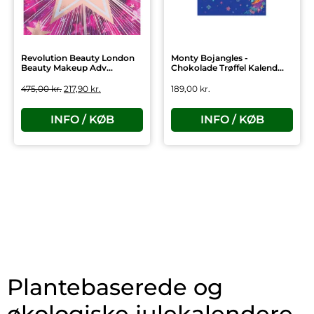
Revolution Beauty London
Monty Bojangles -
Beauty Makeup Adv...
Chokolade Trøffel Kalend...
475,00
kr.
217,90
kr.
189,00
kr.
INFO / KØB
INFO / KØB
Plantebaserede og
økologiske julekalendere