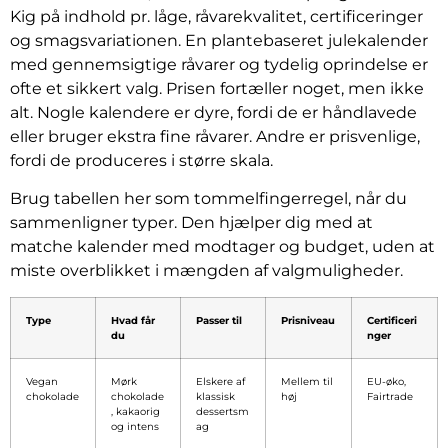
Kig på indhold pr. låge, råvarekvalitet, certificeringer
og smagsvariationen. En plantebaseret julekalender
med gennemsigtige råvarer og tydelig oprindelse er
ofte et sikkert valg. Prisen fortæller noget, men ikke
alt. Nogle kalendere er dyre, fordi de er håndlavede
eller bruger ekstra fine råvarer. Andre er prisvenlige,
fordi de produceres i større skala.
Brug tabellen her som tommelfingerregel, når du
sammenligner typer. Den hjælper dig med at
matche kalender med modtager og budget, uden at
miste overblikket i mængden af valgmuligheder.
Type
Hvad får
Passer til
Prisniveau
Certificeri
du
nger
Vegan
Mørk
Elskere af
Mellem til
EU-øko,
chokolade
chokolade
klassisk
høj
Fairtrade
, kakaorig
dessertsm
og intens
ag