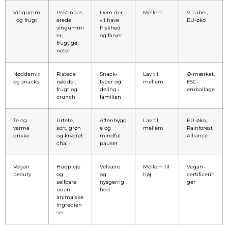
Vingumm
Pektinbas
Dem der
Mellem
V-Label,
i og frugt
erede
vil have
EU-øko
vingummi
friskhed
er,
og farver
frugtige
noter
Nøddemix
Ristede
Snack-
Lav til
Ø-mærket,
og snacks
nødder,
typer og
mellem
FSC-
frugt og
deling i
emballage
crunch
familien
Te og
Urtete,
Aftenhygg
Lav til
EU-øko,
varme
sort, grøn
e og
mellem
Rainforest
drikke
og krydret
mindful
Alliance
chai
pauser
Vegan
Hudpleje
Velvære
Mellem til
Vegan-
beauty
og
og
høj
certificerin
selfcare
nysgerrig
ger
uden
hed
animalske
ingredien
ser