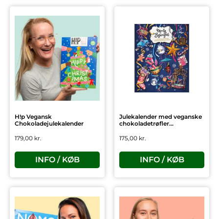
H!p Vegansk
Julekalender med veganske
Chokoladejulekalender
chokoladetrøfler...
179,00
kr.
175,00
kr.
INFO / KØB
INFO / KØB