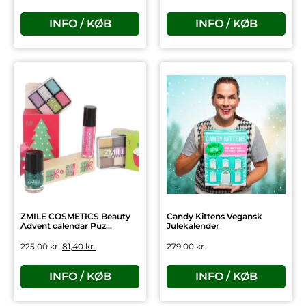
INFO / KØB
INFO / KØB
ZMILE COSMETICS Beauty
Candy Kittens Vegansk
Advent calendar Puz...
Julekalender
225,00
kr.
81,40
kr.
279,00
kr.
INFO / KØB
INFO / KØB