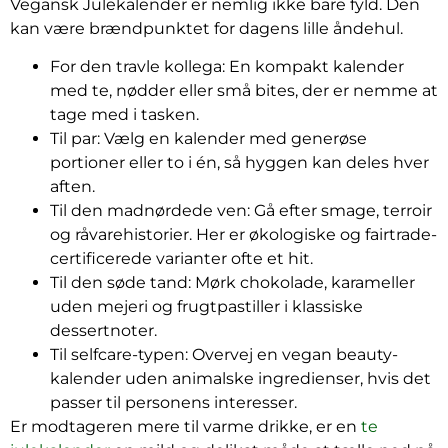
Vegansk Julekalender er nemlig ikke bare fyld. Den
kan være brændpunktet for dagens lille åndehul.
For den travle kollega: En kompakt kalender
med te, nødder eller små bites, der er nemme at
tage med i tasken.
Til par: Vælg en kalender med generøse
portioner eller to i én, så hyggen kan deles hver
aften.
Til den madnørdede ven: Gå efter smage, terroir
og råvarehistorier. Her er økologiske og fairtrade-
certificerede varianter ofte et hit.
Til den søde tand: Mørk chokolade, karameller
uden mejeri og frugtpastiller i klassiske
dessertnoter.
Til selfcare-typen: Overvej en vegan beauty-
kalender uden animalske ingredienser, hvis det
passer til personens interesser.
Er modtageren mere til varme drikke, er en
te