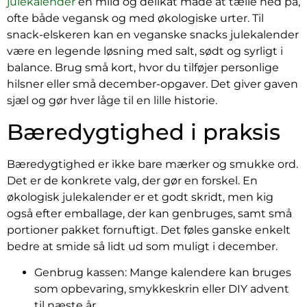
julekalender
en mild og delikat måde at tælle ned på,
ofte både vegansk og med økologiske urter. Til
snack-elskeren kan en veganske snacks julekalender
være en legende løsning med salt, sødt og syrligt i
balance. Brug små kort, hvor du tilføjer personlige
hilsner eller små december-opgaver. Det giver gaven
sjæl og gør hver låge til en lille historie.
Bæredygtighed i praksis
Bæredygtighed er ikke bare mærker og smukke ord.
Det er de konkrete valg, der gør en forskel. En
økologisk julekalender er et godt skridt, men kig
også efter emballage, der kan genbruges, samt små
portioner pakket fornuftigt. Det føles ganske enkelt
bedre at smide så lidt ud som muligt i december.
Genbrug kassen: Mange kalendere kan bruges
som opbevaring, smykkeskrin eller DIY advent
til næste år.