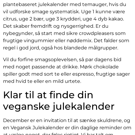
plantebaseret julekalender med temauger, hvis du
vil udforske smage systematisk. Uge 1 kunne være
citrus, uge 2 bær, uge 3 krydderi, uge 4 dyb kakao.
Det skaber fremdrift og nysgerrighed. Er du
nybegynder, så start med sikre crowdpleasers som
frugtige vingummier eller nøddemix. Det falder som
regel i god jord, også hos blandede målgrupper.
Vil du forfine smagsoplevelsen, så par dagens bid
med noget passende at drikke. Mørk chokolade
spiller godt med sort te eller espresso, frugtige sager
med hvid te eller en mild urtete.
Klar til at finde din
veganske julekalender
December er en invitation til at sænke skuldrene, og
en Vegansk Julekalender er din daglige reminder om
at vælge noget, der føles rigtigt. Vi har talt om,