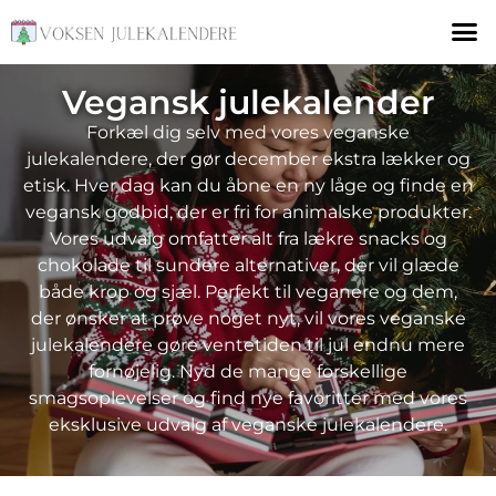
Vegansk julekalender
Forkæl dig selv med vores veganske
julekalendere, der gør december ekstra lækker og
etisk. Hver dag kan du åbne en ny låge og finde en
vegansk godbid, der er fri for animalske produkter.
Vores udvalg omfatter alt fra lækre snacks og
chokolade til sundere alternativer, der vil glæde
både krop og sjæl. Perfekt til veganere og dem,
der ønsker at prøve noget nyt, vil vores veganske
julekalendere gøre ventetiden til jul endnu mere
fornøjelig. Nyd de mange forskellige
smagsoplevelser og find nye favoritter med vores
eksklusive udvalg af veganske julekalendere.