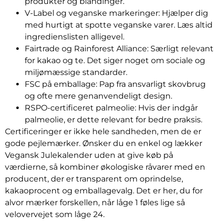
produkter og blandinger.
V-Label og veganske markeringer: Hjælper dig
med hurtigt at spotte veganske varer. Læs altid
ingredienslisten alligevel.
Fairtrade og Rainforest Alliance: Særligt relevant
for kakao og te. Det siger noget om sociale og
miljømæssige standarder.
FSC på emballage: Pap fra ansvarligt skovbrug
og ofte mere genanvendeligt design.
RSPO-certificeret palmeolie: Hvis der indgår
palmeolie, er dette relevant for bedre praksis.
Certificeringer er ikke hele sandheden, men de er
gode pejlemærker. Ønsker du en enkel og lækker
Vegansk Julekalender uden at give køb på
værdierne, så kombiner økologiske råvarer med en
producent, der er transparent om oprindelse,
kakaoprocent og emballagevalg. Det er her, du for
alvor mærker forskellen, når låge 1 føles lige så
velovervejet som låge 24.