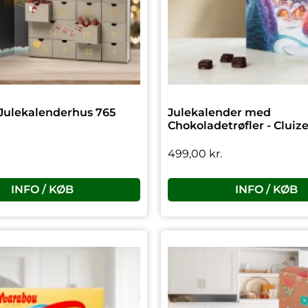
Julekalenderhus 765
Julekalender med
Chokoladetrøfler - Cluize
499,00
kr.
INFO / KØB
INFO / KØB