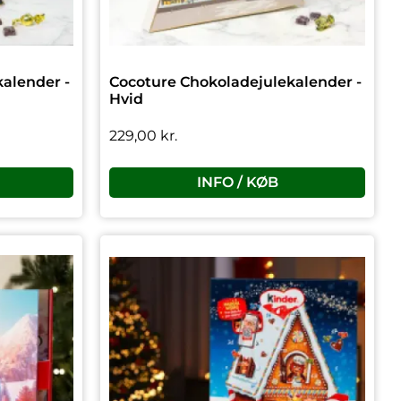
alender -
Cocoture Chokoladejulekalender -
Hvid
229,00
kr.
INFO / KØB