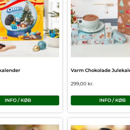
kalender
Varm Chokolade Julekal
299,00
kr.
INFO / KØB
INFO / KØB