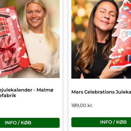
julekalender - Malmø
Mars Celebrations Julek
efabrik
189,00
kr.
INFO / KØB
INFO / KØB