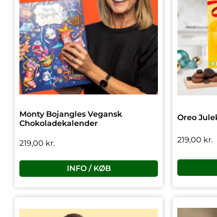
Monty Bojangles Vegansk
Oreo Jule
Chokoladekalender
219,00
kr.
219,00
kr.
INFO / KØB