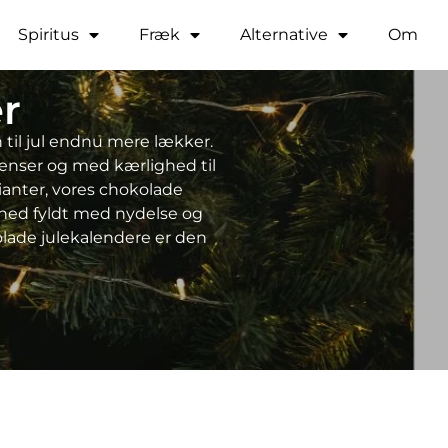
Spiritus
Fræk
Alternative
Om
r
til jul endnu mere lækker.
ienser og med kærlighed til
ianter, vores chokolade
åned fyldt med nydelse og
lade julekalendere er den