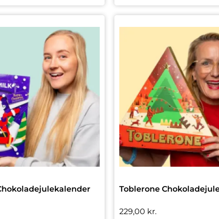
Chokoladejulekalender
Toblerone Chokoladejul
229,00
kr.