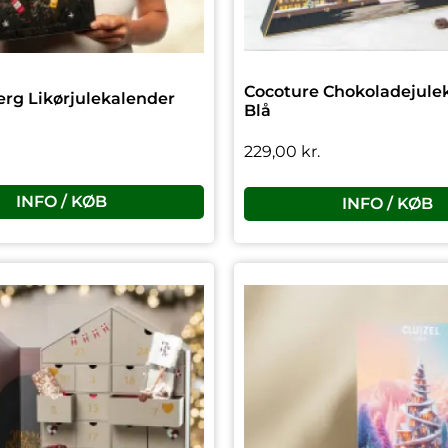
Cocoture Chokoladejulek
rg Likørjulekalender
Blå
229,00
kr.
INFO / KØB
INFO / KØB