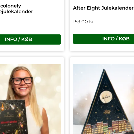
colonely
After Eight Julekalender
ejulekalender
159,00
kr.
INFO / KØB
INFO / KØB