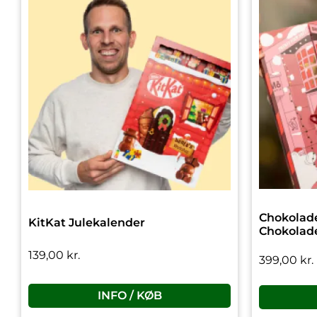
Chokolade
KitKat Julekalender
Chokolad
139,00
kr.
399,00
kr.
INFO / KØB