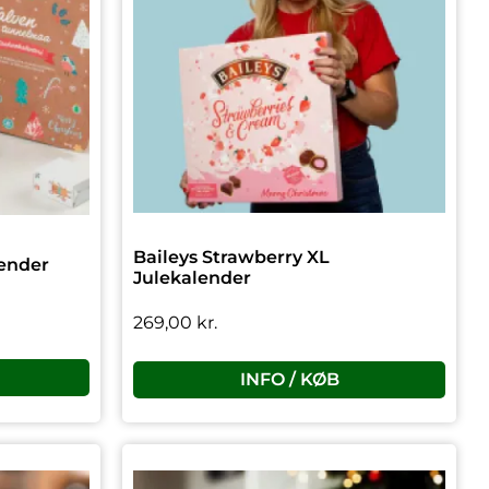
Baileys Strawberry XL
ender
Julekalender
269,00
kr.
INFO / KØB