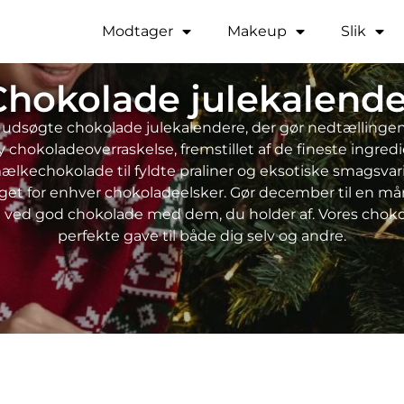
Modtager
Makeup
Slik
Chokolade julekalende
 udsøgte chokolade julekalendere, der gør nedtællingen 
hokoladeoverraskelse, fremstillet af de fineste ingred
mælkechokolade til fyldte praliner og eksotiske smagsvar
oget for enhver chokoladeelsker. Gør december til en m
n ved god chokolade med dem, du holder af. Vores choko
perfekte gave til både dig selv og andre.