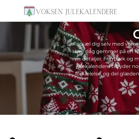
Forkæl dig selv med vores
Hver dag gemmer på en ny c
detaljer. Fra mørk og 
julekalendere tilbyder n
forkælelse, og del glæde