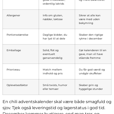
ordentlig lakrids
Allergener
Info om gluten,
Sikrer at alle kan
nødder, laktose
være med uden
bekymring
Portionsstørrelse
Daglige bidder, du
Skaber den rigtige
har lyst til at dele
rytme i december
Emballage
Solid, flot og
Gør kalenderen til en
eventuelt
gave, man vil have
genanvendelig
stående fremme
Prisniveau
Match mellem
Du får god værdi og
indhold og pris
undgår skuffelser
Oplevelsesfaktor
Små twists, humor
Skaber grin og
eller temaer
hyggelige stunder
En chili adventskalender skal være både smagfuld og
sjov. Tjek også leveringstid og lagerstatus i god tid.
December kommer hurtigere, end man tror, og