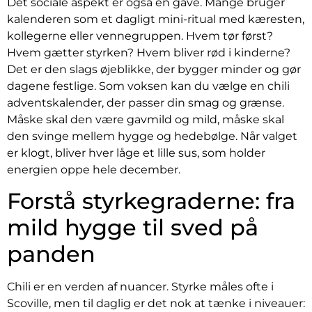
Det sociale aspekt er også en gave. Mange bruger
kalenderen som et dagligt mini-ritual med kæresten,
kollegerne eller vennegruppen. Hvem tør først?
Hvem gætter styrken? Hvem bliver rød i kinderne?
Det er den slags øjeblikke, der bygger minder og gør
dagene festlige. Som voksen kan du vælge en chili
adventskalender, der passer din smag og grænse.
Måske skal den være gavmild og mild, måske skal
den svinge mellem hygge og hedebølge. Når valget
er klogt, bliver hver låge et lille sus, som holder
energien oppe hele december.
Forstå styrkegraderne: fra
mild hygge til sved på
panden
Chili er en verden af nuancer. Styrke måles ofte i
Scoville, men til daglig er det nok at tænke i niveauer: