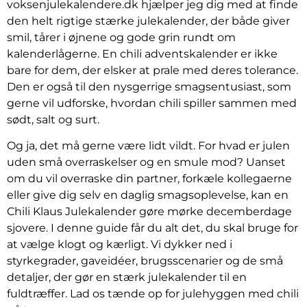
voksenjulekalendere.dk hjælper jeg dig med at finde
den helt rigtige stærke julekalender, der både giver
smil, tårer i øjnene og gode grin rundt om
kalenderlågerne. En chili adventskalender er ikke
bare for dem, der elsker at prale med deres tolerance.
Den er også til den nysgerrige smagsentusiast, som
gerne vil udforske, hvordan chili spiller sammen med
sødt, salt og surt.
Og ja, det må gerne være lidt vildt. For hvad er julen
uden små overraskelser og en smule mod? Uanset
om du vil overraske din partner, forkæle kollegaerne
eller give dig selv en daglig smagsoplevelse, kan en
Chili Klaus Julekalender gøre mørke decemberdage
sjovere. I denne guide får du alt det, du skal bruge for
at vælge klogt og kærligt. Vi dykker ned i
styrkegrader, gaveidéer, brugsscenarier og de små
detaljer, der gør en stærk julekalender til en
fuldtræffer. Lad os tænde op for julehyggen med chili