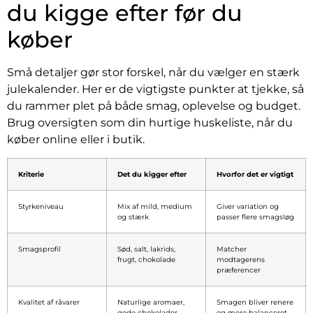
du kigge efter før du
køber
Små detaljer gør stor forskel, når du vælger en stærk
julekalender. Her er de vigtigste punkter at tjekke, så
du rammer plet på både smag, oplevelse og budget.
Brug oversigten som din hurtige huskeliste, når du
køber online eller i butik.
Kriterie
Det du kigger efter
Hvorfor det er vigtigt
Styrkeniveau
Mix af mild, medium
Giver variation og
og stærk
passer flere smagsløg
Smagsprofil
Sød, salt, lakrids,
Matcher
frugt, chokolade
modtagerens
præferencer
Kvalitet af råvarer
Naturlige aromaer,
Smagen bliver renere
gode chokolader,
og mere balanceret