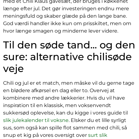
med et Chili Klaus gavesæt, der bruges i køkkenet
længe efter jul. Det gør investeringen endnu mere
meningsfuld og skaber glæde på den lange bane.
God værdi handler ikke kun om prisskiltet, men om
hvor længe smagen og minderne lever videre.
Til den søde tand... og den
sure: alternative chilisøde
veje
Chili og jul er et match, men måske vil du gerne tage
en blødere afkørsel en dag eller to. Overvej at
kombinere med andre lækkerier. Hvis du vil have
inspiration til en klassisk, men voksenvendt
sukkersød oplevelse, kan du kigge i vores guide til
slik julekalender til voksne
. Elsker du et lille syrligt
sus, som også kan spille flot sammen med chili, så
snup et kig på vores oversigt over
surt slik