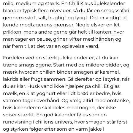
mild, medium og stærk. En Chili Klaus Julekalender
blander typisk flere niveauer, så du får en smagssafari
gennem sødt, salt, frugtigt og fyrigt. Det er vigtigt at
kende modtagerens grænser. Nogle elsker en let
prikken, mens andre gerne går helt til kanten, hvor
man tager en pause, griner, vifter med hånden og
når frem til, at det var en oplevelse værd.
Fordelen ved en stærk julekalender er, at du kan
træne smagsløgene. Start med de mildere bidder, og
mærk hvordan chilien binder smagen af karamel,
lakrids eller frugt sammen. Gå derefter op i styrke, når
du er klar. Husk vand ikke hjælper på chili. Et glas
mælk, en klat yoghurt eller lidt brød er bedre, hvis
varmen tager overhånd. Og vælg altid med omtanke,
hvis kalenderen skal deles med nogen, der ikke
spiser stærkt. En god kalender føles som en
rundvisning i chiliens univers, hvor smagen står først
og styrken følger efter som en varm jakke i