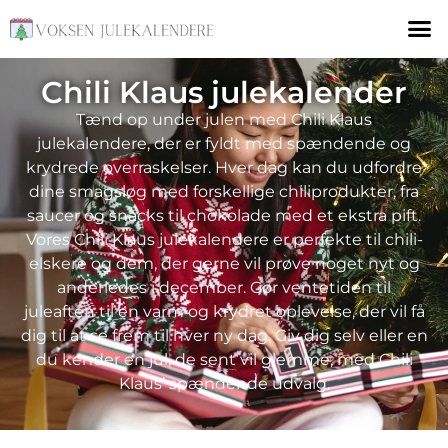
Chili Klaus julekalender
Tænd op under julen med Chili Klaus
julekalendere, der er fyldt med spændende og
krydrede overraskelser. Hver dag kan du udfordre
dine smagsløg med forskellige chiliprodukter, fra
saucer og snacks til chokolade med et ekstra pift.
Vores Chili Klaus julekalendere er perfekte til chili-
elskere og dem, der gerne vil prøve noget nyt og
anderledes i december. Gør ventetiden til
juleaften til en varm og krydret oplevelse, der vil få
dig til at se frem til hver ny dag. Giv dig selv eller en
du kender en jul, de sent vil glemme, med Chili
Klaus’ spændende udvalg.