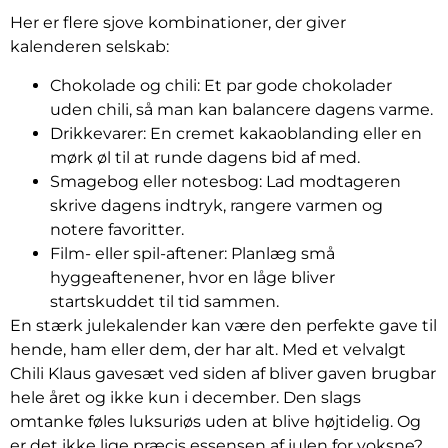
Her er flere sjove kombinationer, der giver
kalenderen selskab:
Chokolade og chili: Et par gode chokolader
uden chili, så man kan balancere dagens varme.
Drikkevarer: En cremet kakaoblanding eller en
mørk øl til at runde dagens bid af med.
Smagebog eller notesbog: Lad modtageren
skrive dagens indtryk, rangere varmen og
notere favoritter.
Film- eller spil-aftener: Planlæg små
hyggeaftenener, hvor en låge bliver
startskuddet til tid sammen.
En stærk julekalender kan være den perfekte gave til
hende, ham eller dem, der har alt. Med et velvalgt
Chili Klaus gavesæt ved siden af bliver gaven brugbar
hele året og ikke kun i december. Den slags
omtanke føles luksuriøs uden at blive højtidelig. Og
er det ikke lige præcis essensen af julen for voksne?